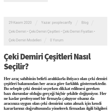
/
/
/
29 Kasım 2020
Yazar: peoplecanfly
Blog
Çeki Demiri
•
Çeki Demiri Çeşitleri
•
Çeki Demiri Fiyatları
•
/
Çeki Demiri Modelleri
0 Yorum
Çeki Demiri Çeşitleri Nasıl
Seçilir?
Her araç sahibinin belirli aralıklarla ihtiyacı olan çeki demiri
çeşitleri bakımından her araca göre farklılık göstermektedir.
Bu sebeple çeki demiri seçerken dikkat edilmesi gereken
bazı durumlar olduğu gerçeği hiçbir şekilde değişmiyor. Her
ne kadar profesyonel bir firmayla çalışıyor olsanız da
aracınıza uygun olan çeki demirini satın almak için kendi
kararlarınız doğrultusunda yönelerek firmadan ilgili bilgileri