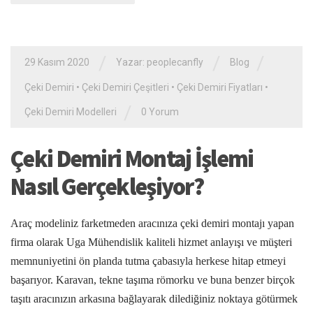
/
/
/
29 Kasım 2020
Yazar: peoplecanfly
Blog
Çeki Demiri
•
Çeki Demiri Çeşitleri
•
Çeki Demiri Fiyatları
•
/
Çeki Demiri Modelleri
0 Yorum
Çeki Demiri Montaj İşlemi
Nasıl Gerçekleşiyor?
Araç modeliniz farketmeden aracınıza çeki demiri montajı yapan
firma olarak Uga Mühendislik kaliteli hizmet anlayışı ve müşteri
memnuniyetini ön planda tutma çabasıyla herkese hitap etmeyi
başarıyor. Karavan, tekne taşıma römorku ve buna benzer birçok
taşıtı aracınızın arkasına bağlayarak dilediğiniz noktaya götürmek