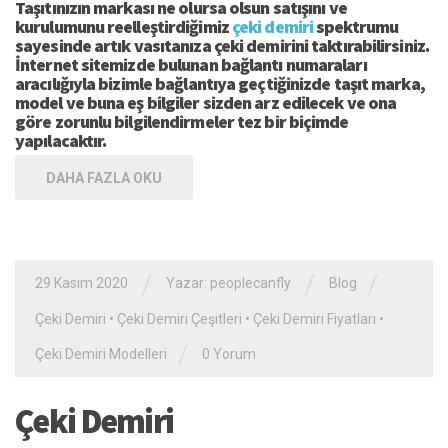
Taşıtınızın markası ne olursa olsun satışını ve
kurulumunu reelleştirdiğimiz
çeki demiri
spektrumu
sayesinde artık vasıtanıza çeki demirini taktırabilirsiniz.
İnternet sitemizde bulunan bağlantı numaraları
aracılığıyla bizimle bağlantıya geçtiğinizde taşıt marka,
model ve buna eş bilgiler sizden arz edilecek ve ona
göre zorunlu bilgilendirmeler tez bir biçimde
yapılacaktır.
DAHA FAZLA OKU
/
/
/
29 Kasım 2020
Yazar: peoplecanfly
Blog
Çeki Demiri
•
Çeki Demiri Çeşitleri
•
Çeki Demiri Fiyatları
•
/
Çeki Demiri Modelleri
0 Yorum
Çeki Demiri