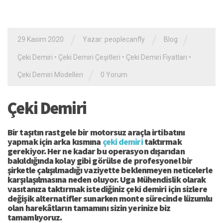
/
/
/
29 Kasım 2020
Yazar: peoplecanfly
Blog
Çeki Demiri
•
Çeki Demiri Çeşitleri
•
Çeki Demiri Fiyatları
•
/
Çeki Demiri Modelleri
0 Yorum
Çeki Demiri
Bir taşıtın rastgele bir motorsuz araçla irtibatını
yapmak için arka kısmına
çeki demiri
taktırmak
gerekiyor. Her ne kadar bu operasyon dışarıdan
bakıldığında kolay gibi görülse de profesyonel bir
şirketle çalışılmadığı vaziyette beklenmeyen neticelerle
karşılaşılmasına neden oluyor. Uga Mühendislik olarak
vasıtanıza taktırmak istediğiniz çeki demiri için sizlere
değişik alternatifler sunarken monte sürecinde lüzumlu
olan harekâtların tamamını sizin yerinize biz
tamamlıyoruz.