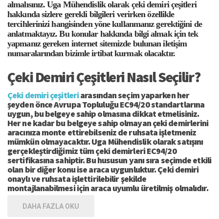
almalısınız. Uga Mühendislik olarak çeki demiri çeşitleri
hakkında sizlere gerekli bilgileri verirken özellikle
tercihlerinizi hangisinden yöne kullanmanız gerektiğini de
anlatmaktayız. Bu konular hakkında bilgi almak için tek
yapmanız gereken internet sitemizde bulunan iletişim
numaralarından bizimle irtibat kurmak olacaktır.
Çeki Demiri Çeşitleri Nasıl Seçilir?
Çeki demiri çeşitleri
arasından seçim yaparken her
şeyden önce Avrupa Topluluğu EC94/20 standartlarına
uygun, bu belgeye sahip olmasına dikkat etmelisiniz.
Her ne kadar bu belgeye sahip olmayan çeki demirlerini
aracınıza monte ettirebilseniz de ruhsata işletmeniz
mümkün olmayacaktır. Uga Mühendislik olarak satışını
gerçekleştirdiğimiz tüm çeki demirleri EC94/20
sertifikasına sahiptir. Bu hususun yanı sıra seçimde etkili
olan bir diğer konu ise araca uygunluktur. Çeki demiri
onaylı ve ruhsata işlettirilebilir şekilde
montajlanabilmesi için araca uyumlu üretilmiş olmalıdır.
DAHA FAZLA OKU