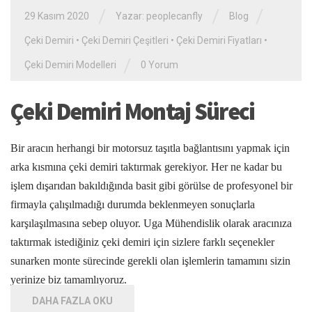
/
/
/
29 Kasım 2020
Yazar: peoplecanfly
Blog
Çeki Demiri
•
Çeki Demiri Çeşitleri
•
Çeki Demiri Fiyatları
•
/
Çeki Demiri Modelleri
0 Yorum
Çeki Demiri Montaj Süreci
Bir aracın herhangi bir motorsuz taşıtla bağlantısını yapmak için
arka kısmına çeki demiri taktırmak gerekiyor. Her ne kadar bu
işlem dışarıdan bakıldığında basit gibi görülse de profesyonel bir
firmayla çalışılmadığı durumda beklenmeyen sonuçlarla
karşılaşılmasına sebep oluyor. Uga Mühendislik olarak aracınıza
taktırmak istediğiniz çeki demiri için sizlere farklı seçenekler
sunarken monte sürecinde gerekli olan işlemlerin tamamını sizin
yerinize biz tamamlıyoruz.
DAHA FAZLA OKU