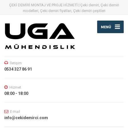
ÇEKİ DEMİRİ MONTAJ VE PROJE HİZMETİ | Çeki demiri, Çeki demiri
modelleri, Çeki demiri fiyatları, Çeki demiri çeşitleri
MENÜ
İletişim
0534 327 86 91
Hizmet
08:00 - 18:00
E-mail
info@cekidemirci.com