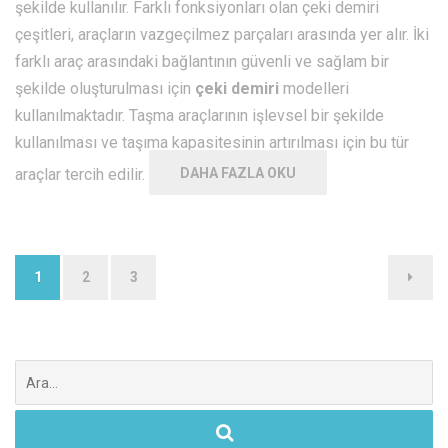
şekilde kullanılır. Farklı fonksiyonları olan çeki demiri
çeşitleri, araçların vazgeçilmez parçaları arasında yer alır. İki
farklı araç arasındaki bağlantının güvenli ve sağlam bir
şekilde oluşturulması için
çeki demiri
modelleri
kullanılmaktadır. Taşma araçlarının işlevsel bir şekilde
kullanılması ve taşıma kapasitesinin artırılması için bu tür
araçlar tercih edilir.
DAHA FAZLA OKU
Yazı
1
2
3
dolaşımı
Şunu
ara: