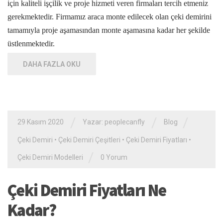
için kaliteli işçilik ve proje hizmeti veren firmaları tercih etmeniz
gerekmektedir. Firmamız araca monte edilecek olan çeki demirini
tamamıyla proje aşamasından monte aşamasına kadar her şekilde
üstlenmektedir.
DAHA FAZLA OKU
/
/
/
29 Kasım 2020
Yazar: peoplecanfly
Blog
Çeki Demiri
•
Çeki Demiri Çeşitleri
•
Çeki Demiri Fiyatları
•
/
Çeki Demiri Modelleri
0 Yorum
Çeki Demiri Fiyatları Ne
Kadar?