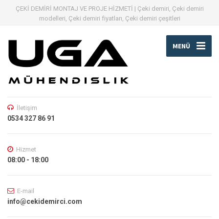
ÇEKİ DEMİRİ MONTAJ VE PROJE HİZMETİ | Çeki demiri, Çeki demiri
modelleri, Çeki demiri fiyatları, Çeki demiri çeşitleri
MENÜ
İletişim
0534 327 86 91
Hizmet
08:00 - 18:00
E-mail
info@cekidemirci.com