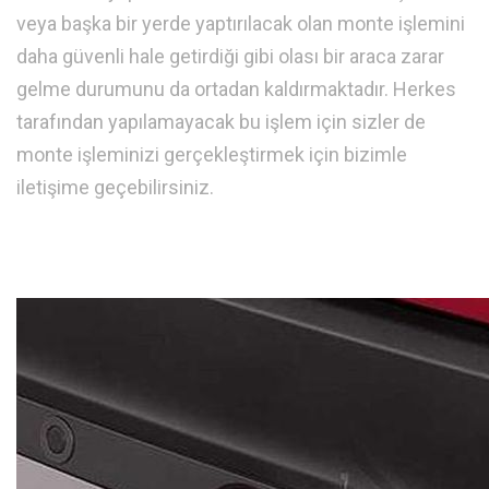
veya başka bir yerde yaptırılacak olan monte işlemini
daha güvenli hale getirdiği gibi olası bir araca zarar
gelme durumunu da ortadan kaldırmaktadır. Herkes
tarafından yapılamayacak bu işlem için sizler de
monte işleminizi gerçekleştirmek için bizimle
iletişime geçebilirsiniz.